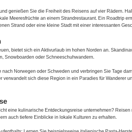
d genießen Sie die Freiheit des Reisens auf vier Rädern. Hal
okale Meeresfrüchte an einem Strandrestaurant. Ein Roadtrip e
genen Strand oder eine kleine Stadt mit einer interessanten Gesc
n
heuen, bietet sich ein Aktivurlaub im hohen Norden an. Skandin
hren, Snowboarden oder Schneeschuhwandern.
ise nach Norwegen oder Schweden und verbringen Sie Tage dami
r verwandelt sich diese Region in ein Paradies für Wanderer u
se
 nicht eine kulinarische Entdeckungsreise unternehmen? Reise
 auch tiefere Einblicke in lokale Kulturen zu erhalten.
ufenthalts: Lernen Sie beispielsweise italienische Pasta-Herst