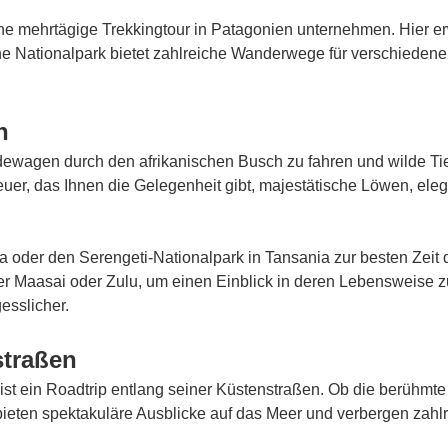
ine mehrtägige Trekkingtour in Patagonien unternehmen. Hier e
ne Nationalpark bietet zahlreiche Wanderwege für verschieden
h
ndewagen durch den afrikanischen Busch zu fahren und wilde Ti
uer, das Ihnen die Gelegenheit gibt, majestätische Löwen, eleg
 oder den Serengeti-Nationalpark in Tansania zur besten Zeit 
er Maasai oder Zulu, um einen Einblick in deren Lebensweise zu
esslicher.
straßen
st ein Roadtrip entlang seiner Küstenstraßen. Ob die berühmte 
bieten spektakuläre Ausblicke auf das Meer und verbergen zahl