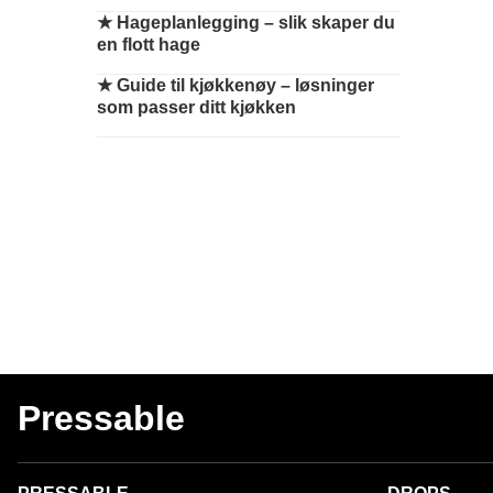
★
Hageplanlegging – slik skaper du
en flott hage
★
Guide til kjøkkenøy – løsninger
som passer ditt kjøkken
Pressable