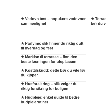
★ Vedovn test – populære vedovner
★ Terras
sammenlignet
bør du 
★
Parfyme: slik finner du riktig duft
til hverdag og fest
★
Markise til terrasse – finn den
beste løsningen for uteplassen
★
Kosttilskudd: dette bør du vite før
du kjøper
★
Husforsikring – slik velger du
riktig forsikring for boligen
★
Hudpleie: enkel guide til bedre
hudpleierutiner