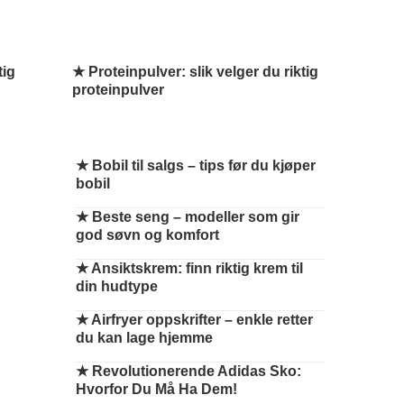
tig
★ Proteinpulver: slik velger du riktig
proteinpulver
★
Bobil til salgs – tips før du kjøper
bobil
★
Beste seng – modeller som gir
god søvn og komfort
★
Ansiktskrem: finn riktig krem til
din hudtype
★
Airfryer oppskrifter – enkle retter
du kan lage hjemme
★
Revolutionerende Adidas Sko:
Hvorfor Du Må Ha Dem!