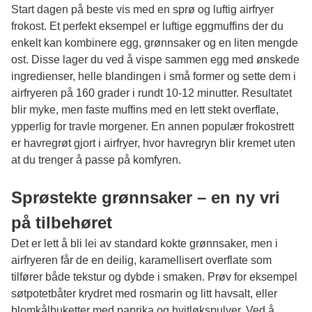
Start dagen på beste vis med en sprø og luftig airfryer
frokost. Et perfekt eksempel er luftige eggmuffins der du
enkelt kan kombinere egg, grønnsaker og en liten mengde
ost. Disse lager du ved å vispe sammen egg med ønskede
ingredienser, helle blandingen i små former og sette dem i
airfryeren på 160 grader i rundt 10-12 minutter. Resultatet
blir myke, men faste muffins med en lett stekt overflate,
ypperlig for travle morgener. En annen populær frokostrett
er havregrøt gjort i airfryer, hvor havregryn blir kremet uten
at du trenger å passe på komfyren.
Sprøstekte grønnsaker – en ny vri
på tilbehøret
Det er lett å bli lei av standard kokte grønnsaker, men i
airfryeren får de en deilig, karamellisert overflate som
tilfører både tekstur og dybde i smaken. Prøv for eksempel
søtpotetbåter krydret med rosmarin og litt havsalt, eller
blomkålbuketter med paprika og hvitløkspulver. Ved å