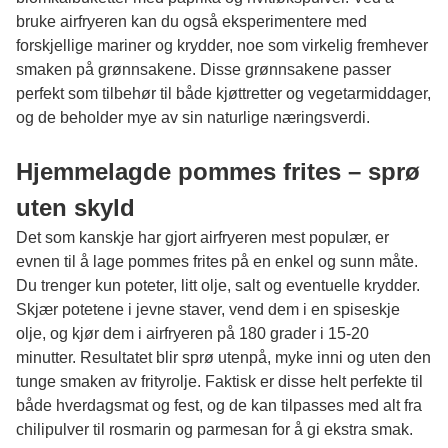
bruke airfryeren kan du også eksperimentere med
forskjellige mariner og krydder, noe som virkelig fremhever
smaken på grønnsakene. Disse grønnsakene passer
perfekt som tilbehør til både kjøttretter og vegetarmiddager,
og de beholder mye av sin naturlige næringsverdi.
Hjemmelagde pommes frites – sprø
uten skyld
Det som kanskje har gjort airfryeren mest populær, er
evnen til å lage pommes frites på en enkel og sunn måte.
Du trenger kun poteter, litt olje, salt og eventuelle krydder.
Skjær potetene i jevne staver, vend dem i en spiseskje
olje, og kjør dem i airfryeren på 180 grader i 15-20
minutter. Resultatet blir sprø utenpå, myke inni og uten den
tunge smaken av frityrolje. Faktisk er disse helt perfekte til
både hverdagsmat og fest, og de kan tilpasses med alt fra
chilipulver til rosmarin og parmesan for å gi ekstra smak.