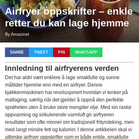
Airfryer oppskrifter – enkle
retter du kan lage hjemme
By Amazinet
SHARE
TWEET
PIN
WHATSAPP
Innledning til airfryerens verden
Det har aldri vært enklere å lage smakfulle og sunne
måltider hjemme enn med en airfryer. Denne
kjøkkenmaskinen har revolusjonert hvordan vi tenker på
matlaging, særlig når det gjelder å oppnå den perfekte
sprøheten uten å bruke store mengder olje. Med sin raske
oppvarming og sirkulerende varmluft gir airfryeren
resultater som ofte minner om tradisjonell frityrsteking, men
med langt mindre fett og kalorier. I denne artikkelen skal vi
utforske
airfryer oppskrifter
som er både enkle, smakfulle