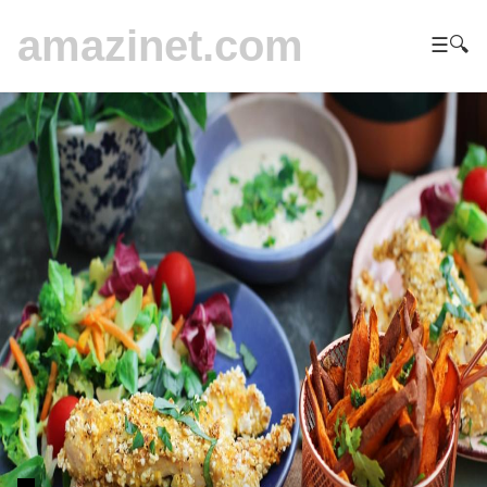
amazinet.com
☰
🔍