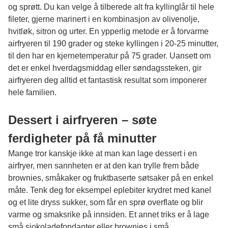
og sprøtt. Du kan velge å tilberede alt fra kyllinglår til hele
fileter, gjerne marinert i en kombinasjon av olivenolje,
hvitløk, sitron og urter. En ypperlig metode er å forvarme
airfryeren til 190 grader og steke kyllingen i 20-25 minutter,
til den har en kjernetemperatur på 75 grader. Uansett om
det er enkel hverdagsmiddag eller søndagssteken, gir
airfryeren deg alltid et fantastisk resultat som imponerer
hele familien.
Dessert i airfryeren – søte
ferdigheter på få minutter
Mange tror kanskje ikke at man kan lage dessert i en
airfryer, men sannheten er at den kan trylle frem både
brownies, småkaker og fruktbaserte søtsaker på en enkel
måte. Tenk deg for eksempel eplebiter krydret med kanel
og et lite dryss sukker, som får en sprø overflate og blir
varme og smaksrike på innsiden. Et annet triks er å lage
små sjokoladefondanter eller brownies i små,