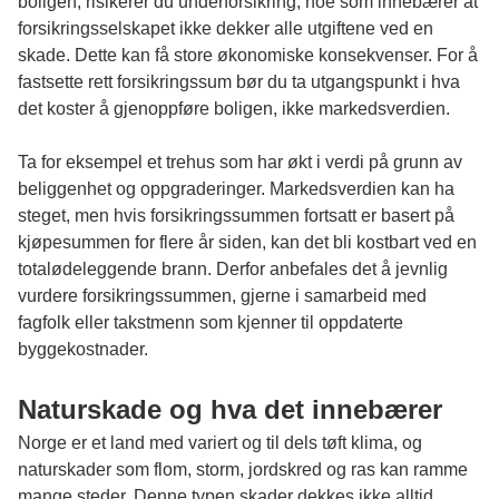
boligen, risikerer du underforsikring, noe som innebærer at
forsikringsselskapet ikke dekker alle utgiftene ved en
skade. Dette kan få store økonomiske konsekvenser. For å
fastsette rett forsikringssum bør du ta utgangspunkt i hva
det koster å gjenoppføre boligen, ikke markedsverdien.
Ta for eksempel et trehus som har økt i verdi på grunn av
beliggenhet og oppgraderinger. Markedsverdien kan ha
steget, men hvis forsikringssummen fortsatt er basert på
kjøpesummen for flere år siden, kan det bli kostbart ved en
totalødeleggende brann. Derfor anbefales det å jevnlig
vurdere forsikringssummen, gjerne i samarbeid med
fagfolk eller takstmenn som kjenner til oppdaterte
byggekostnader.
Naturskade og hva det innebærer
Norge er et land med variert og til dels tøft klima, og
naturskader som flom, storm, jordskred og ras kan ramme
mange steder. Denne typen skader dekkes ikke alltid