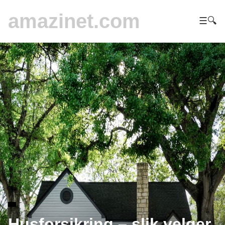
amazinet.com
☰
🔍
Husforsikring – slik velger