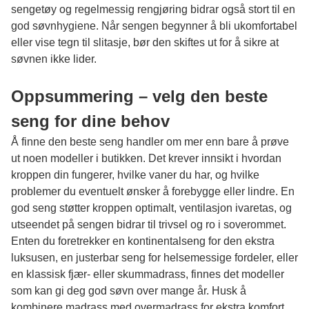
sengetøy og regelmessig rengjøring bidrar også stort til en
god søvnhygiene. Når sengen begynner å bli ukomfortabel
eller vise tegn til slitasje, bør den skiftes ut for å sikre at
søvnen ikke lider.
Oppsummering – velg den
beste
seng
for dine behov
Å finne den beste seng handler om mer enn bare å prøve
ut noen modeller i butikken. Det krever innsikt i hvordan
kroppen din fungerer, hvilke vaner du har, og hvilke
problemer du eventuelt ønsker å forebygge eller lindre. En
god seng støtter kroppen optimalt, ventilasjon ivaretas, og
utseendet på sengen bidrar til trivsel og ro i soverommet.
Enten du foretrekker en kontinentalseng for den ekstra
luksusen, en justerbar seng for helsemessige fordeler, eller
en klassisk fjær- eller skummadrass, finnes det modeller
som kan gi deg god søvn over mange år. Husk å
kombinere madrass med overmadrass for ekstra komfort,