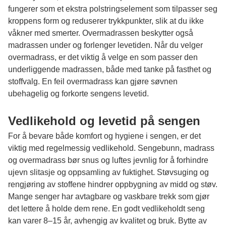
fungerer som et ekstra polstringselement som tilpasser seg
kroppens form og reduserer trykkpunkter, slik at du ikke
våkner med smerter. Overmadrassen beskytter også
madrassen under og forlenger levetiden. Når du velger
overmadrass, er det viktig å velge en som passer den
underliggende madrassen, både med tanke på fasthet og
stoffvalg. En feil overmadrass kan gjøre søvnen
ubehagelig og forkorte sengens levetid.
Vedlikehold og levetid på sengen
For å bevare både komfort og hygiene i sengen, er det
viktig med regelmessig vedlikehold. Sengebunn, madrass
og overmadrass bør snus og luftes jevnlig for å forhindre
ujevn slitasje og oppsamling av fuktighet. Støvsuging og
rengjøring av stoffene hindrer oppbygning av midd og støv.
Mange senger har avtagbare og vaskbare trekk som gjør
det lettere å holde dem rene. En godt vedlikeholdt seng
kan varer 8–15 år, avhengig av kvalitet og bruk. Bytte av