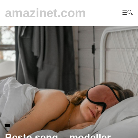
amazinet.com
☰
🔍
Beste seng – modeller