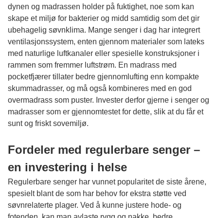
dynen og madrassen holder på fuktighet, noe som kan
skape et miljø for bakterier og midd samtidig som det gir
ubehagelig søvnklima. Mange senger i dag har integrert
ventilasjonssystem, enten gjennom materialer som lateks
med naturlige luftkanaler eller spesielle konstruksjoner i
rammen som fremmer luftstrøm. En madrass med
pocketfjærer tillater bedre gjennomlufting enn kompakte
skummadrasser, og må også kombineres med en god
overmadrass som puster. Invester derfor gjerne i senger og
madrasser som er gjennomtestet for dette, slik at du får et
sunt og friskt sovemiljø.
Fordeler med regulerbare senger –
en investering i helse
Regulerbare senger har vunnet popularitet de siste årene,
spesielt blant de som har behov for ekstra støtte ved
søvnrelaterte plager. Ved å kunne justere hode- og
fotenden, kan man avlaste rygg og nakke, bedre