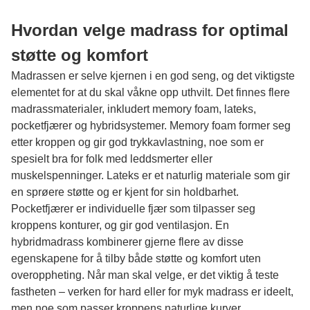
Hvordan velge madrass for optimal
støtte og komfort
Madrassen er selve kjernen i en god seng, og det viktigste
elementet for at du skal våkne opp uthvilt. Det finnes flere
madrassmaterialer, inkludert memory foam, lateks,
pocketfjærer og hybridsystemer. Memory foam former seg
etter kroppen og gir god trykkavlastning, noe som er
spesielt bra for folk med leddsmerter eller
muskelspenninger. Lateks er et naturlig materiale som gir
en sprøere støtte og er kjent for sin holdbarhet.
Pocketfjærer er individuelle fjær som tilpasser seg
kroppens konturer, og gir god ventilasjon. En
hybridmadrass kombinerer gjerne flere av disse
egenskapene for å tilby både støtte og komfort uten
overoppheting. Når man skal velge, er det viktig å teste
fastheten – verken for hard eller for myk madrass er ideelt,
men noe som passer kroppens naturlige kurver.