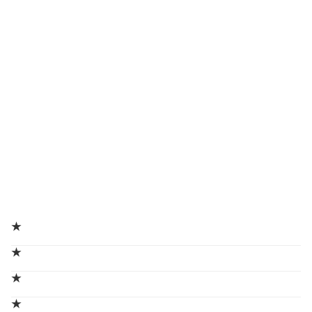
★
★
★
★