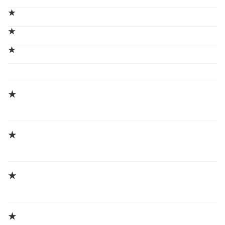
★
★
★
★
★
★
★