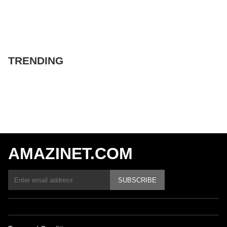
TRENDING
AMAZINET.COM
SUBSCRIBE